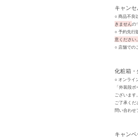
キャンセ
○ 商品不良
きません
の
○ 予約先
意ください
○ 店舗で
化粧箱・
○ オンラ
「外装段ボ
ございます
ご了承くだ
問い合わせ
キャンペ