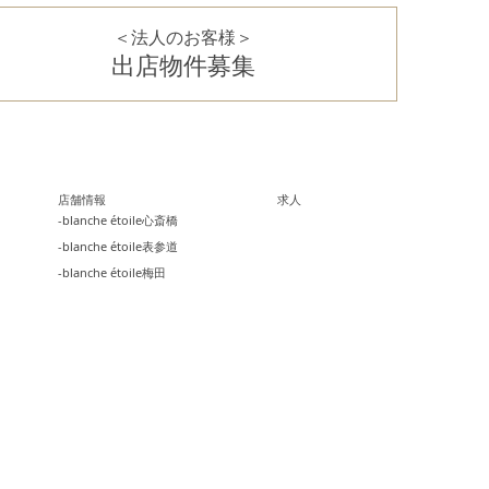
＜法人のお客様＞
出店物件募集
店舗情報
求人
-blanche étoile心斎橋
-blanche étoile表参道
-blanche étoile梅田