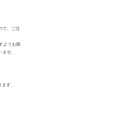
ので、ご注
すようお願
いませ。
ります。