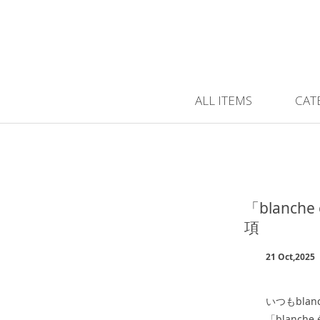
ALL ITEMS
CAT
「blanche
項
21 Oct,2025
いつもbla
「blanch