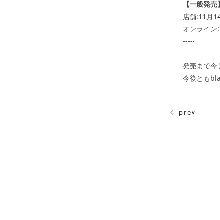
【一般発売
店舗:11月1
オンライン:1
-----
発売まで今
今後ともbl
prev