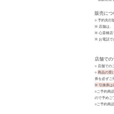
販売につ
○ 予約先
※ 店舗は
※ 心斎橋
※ お電話
店舗での
○ 店舗で
○
商品の受
券を必ずご
※ 引換券
○ご予約商
ので予めご
○ご予約商