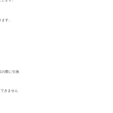
ります。
店の際に引換
えできません