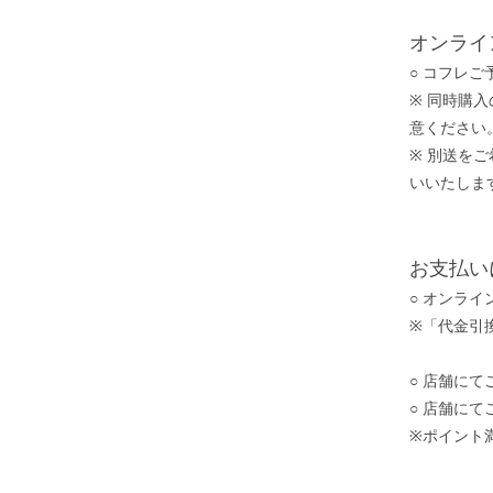
オンライ
○ コフレ
※ 同時購
意ください
※ 別送を
いいたしま
お支払い
○ オンラ
※「代金引
○ 店舗に
○ 店舗に
※ポイント