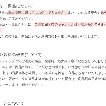
ル・返品について
以外の
返品交換に関してはお受けできません。
また、いかなる場合も
返
で予めご了承ください。
行販売・一般販売ともに、
ご注文完了後のキャンセルは一切お受けできま
。
のご予約の場合、商品は引換え期間内にお引換えをお願いいたします。
外装箱の破損について
インショップにてご注文の場合、配送時、最大限丁寧に配送を行っており
ール」や「商品外装箱」「台紙などの緩衝材」に軽微な傷や凹みが発生
。中身の商品本体が破損している場合を除き、良品とさせていただきま
さい。万が一中身の商品本体が破損していた場合は、商品到着日含め10
フォームよりご連絡ください。
ーンについて