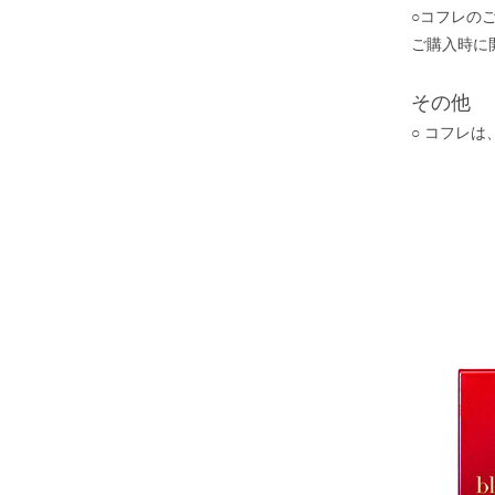
○コフレの
ご購入時に
その他
○ コフレ