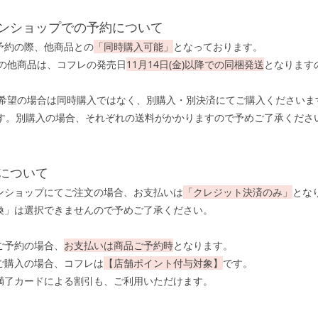
ンショップでの予約について
ご予約の際、他商品との
「同時購入可能」
となっております。
入の他商品は、コフレの発売日
11月14日(金)以降での同梱発送
となります
。
ご希望の場合は同時購入ではなく、別購入・別決済にてご購入くださいま
す。別購入の場合、それぞれの送料がかかりますので予めご了承くださ
について
インショップにてご注文の場合、お支払いは
「クレジット決済のみ」
とな
換」は選択できませんので予めご了承ください。
てご予約の場合、
お支払いは商品ご予約時
となります。
てご購入の場合、コフレは
【店舗ポイント付与対象】
です。
満了カードによる割引も、ご利用いただけます。