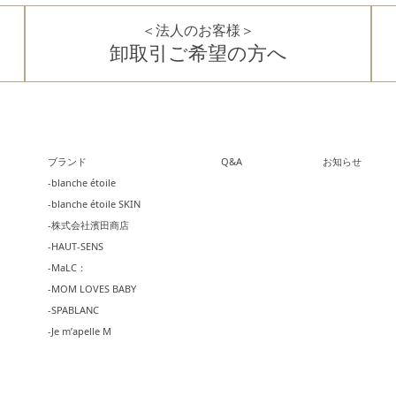
＜法人のお客様＞
卸取引ご希望の方へ
ブランド
Q&A
お知らせ
-blanche étoile
-blanche étoile SKIN
-株式会社濱田商店
-HAUT-SENS
-MaLC：
-MOM LOVES BABY
-SPABLANC
-Je m’apelle M