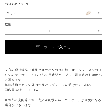
COLOR / SIZE
クリア
数量
1
カートに入れる
安心の紫外線防止効果と軽やかなつけ心地。オールシーズンつけ
たてのサラサラふんわり肌を長時間キープし、最高峰の肌印象へ
と導きます。
整肌植物エキスで外的要因からダメージを受けにくい肌へ。
国内最高値SPF50+ PA++++
※商品の改良等に伴い成分や表示内容、パッケージが変更になる
場合がございます。