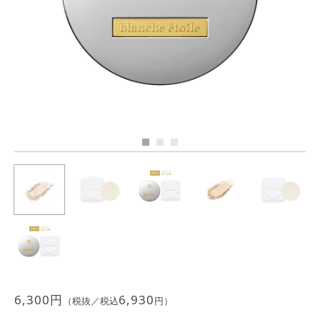
Previous
Next
JEWELRY
ジュエリー
PERFUME
香水
MEN'S SELECT
男性にもおすすめ
OTHER
その他
6,300
円
6,930
（税抜／税込
円）