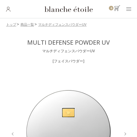
0
マルチディフェンスパウダーUV
トップ
商品一覧
SKINCARE
MULTI DEFENSE POWDER UV
スキンケア
マルチディフェンスパウダーUV
BASE MAKEUP
ベースメイク
[フェイスパウダー]
POINT MAKEUP
ポイントメイク
BODY・
HAIR CARE
ボディ・ヘアケア
INNER CARE
インナーケア
TOOL
ツール