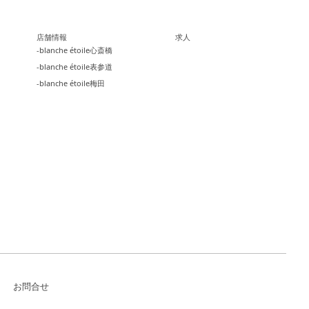
店舗情報
求人
-blanche étoile心斎橋
-blanche étoile表参道
-blanche étoile梅田
お問合せ