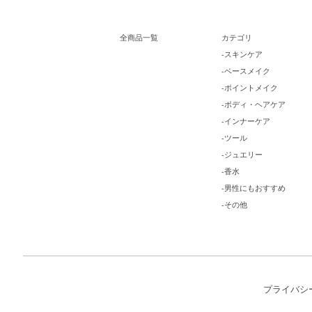
全商品一覧
カテゴリ
-スキンケア
-ベースメイク
-ポイントメイク
-ボディ・ヘアケア
-インナーケア
-ツール
-ジュエリー
-香水
-男性にもおすすめ
-その他
プライバシ