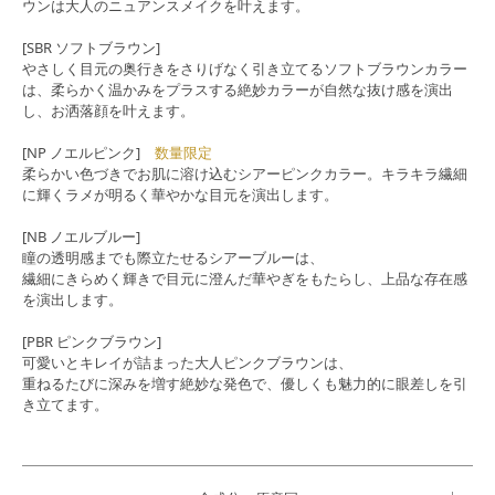
ウンは大人のニュアンスメイクを叶えます。
[SBR ソフトブラウン]
やさしく目元の奥行きをさりげなく引き立てるソフトブラウンカラー
は、柔らかく温かみをプラスする絶妙カラーが自然な抜け感を演出
し、お洒落顔を叶えます。
[NP ノエルピンク]
数量限定
柔らかい色づきでお肌に溶け込むシアーピンクカラー。キラキラ繊細
に輝くラメが明るく華やかな目元を演出します。
[NB ノエルブルー]
瞳の透明感までも際立たせるシアーブルーは、
繊細にきらめく輝きで目元に澄んだ華やぎをもたらし、上品な存在感
を演出します。
[PBR ピンクブラウン]
可愛いとキレイが詰まった大人ピンクブラウンは、
重ねるたびに深みを増す絶妙な発色で、優しくも魅力的に眼差しを引
き立てます。