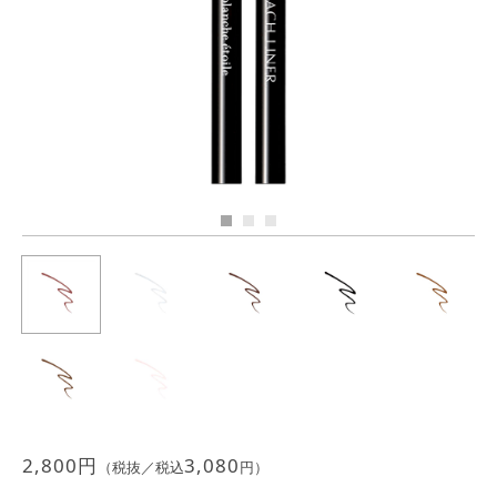
Previous
Next
JEWELRY
ジュエリー
PERFUME
香水
MEN'S SELECT
男性にもおすすめ
OTHER
その他
2,800
円
3,080
（税抜／税込
円）