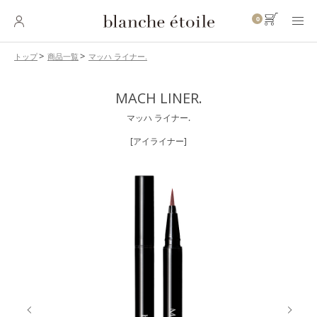
0
マッハ ライナー.
トップ
商品一覧
SKINCARE
MACH LINER.
スキンケア
マッハ ライナー.
BASE MAKEUP
ベースメイク
[アイライナー]
POINT MAKEUP
ポイントメイク
BODY・
HAIR CARE
ボディ・ヘアケア
INNER CARE
インナーケア
TOOL
ツール