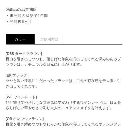
※商品の品質期限
・未開封の状態で1年間
・開封後6ヶ月
カラー
ご使用方法
[DBR ダークブラウン]
目力を引き出しつつも、優しげな印象を演出してくれる深みのあるブ
ラウンは、ナチュラルな目元に仕上がります。
[BK ブラック]
ツヤと深い漆黒にこだわったブラックは、目元の存在感を最大限に引
き出してくれます。
[WR ワインレッド]
ひと塗りでやさしげな雰囲気に早変わりするワインレッドは、目元を
さりげない華やかさで彩り大人のニュアンスメイクを叶えます。
[OB オレンジブラウン]
目元を引き締めつつもやわらかな印象を演出してくれるオレンジブラ