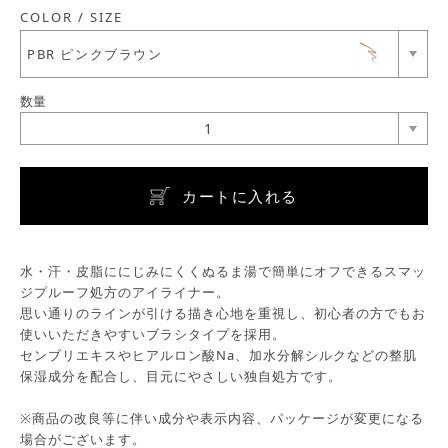
COLOR / SIZE
PBR ピンクブラウン
数量
1
カートに入れる
水・汗・皮脂ににじみにくくぬるま湯で簡単にオフできるスマッ
ジプルーフ処方のアイライナー。
思い通りのラインが引ける描き心地を重視し、初心者の方でもお
使いいただきやすいブラシタイプを採用。
センブリエキスやヒアルロン酸Na、加水分解シルクなどの整肌
保湿成分を配合し、目元にやさしい独自処方です。
※商品の改良等に伴い成分や表示内容、パッケージが変更になる
場合がございます。