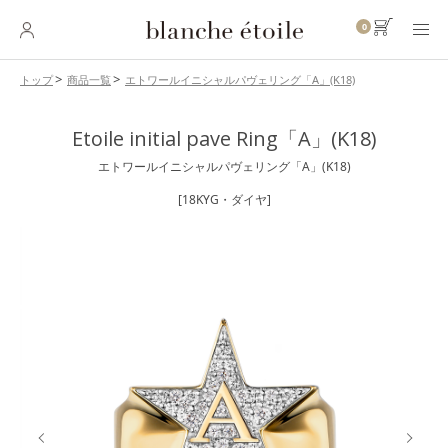
0
エトワールイニシャルパヴェリング「A」(K18)
トップ
商品一覧
SKINCARE
Etoile initial pave Ring「A」(K18)
スキンケア
エトワールイニシャルパヴェリング「A」(K18)
BASE MAKEUP
ベースメイク
[18KYG・ダイヤ]
POINT MAKEUP
ポイントメイク
BODY・
HAIR CARE
ボディ・ヘアケア
INNER CARE
インナーケア
TOOL
ツール