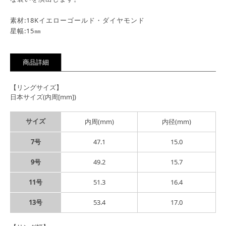
素材:18Kイエローゴールド・ダイヤモンド
星幅:15㎜
商品詳細
【リングサイズ】
日本サイズ(内周[mm])
サイズ
内周(mm)
内径(mm)
7号
47.1
15.0
9号
49.2
15.7
11号
51.3
16.4
13号
53.4
17.0