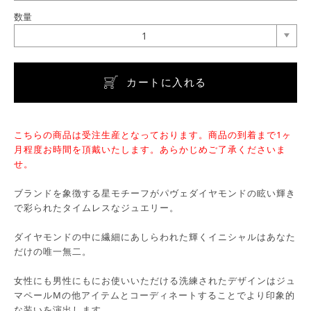
数量
1
カートに入れる
こちらの商品は受注生産となっております。商品の到着まで1ヶ
月程度お時間を頂戴いたします。あらかじめご了承くださいま
せ。
ブランドを象徴する星モチーフがパヴェダイヤモンドの眩い輝き
で彩られたタイムレスなジュエリー。
ダイヤモンドの中に繊細にあしらわれた輝くイニシャルはあなた
だけの唯一無二。
女性にも男性にもにお使いいただける洗練されたデザインはジュ
マペールMの他アイテムとコーディネートすることでより印象的
な装いを演出します。