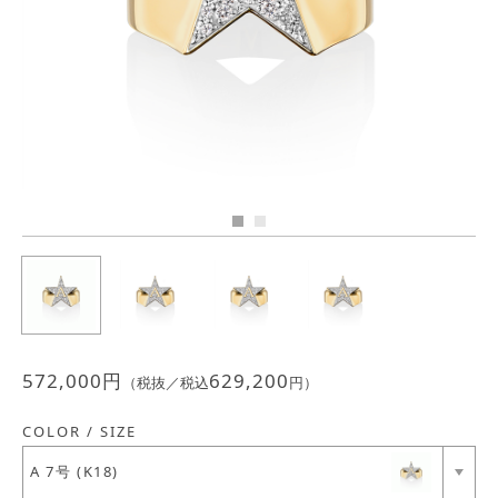
Previous
Next
JEWELRY
ジュエリー
PERFUME
香水
MEN'S SELECT
男性にもおすすめ
OTHER
その他
572,000
円
629,200
（税抜／税込
円）
COLOR / SIZE
A 7号 (K18)