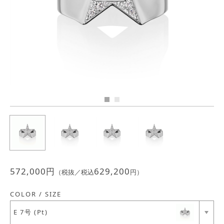
Previous
Next
JEWELRY
ジュエリー
PERFUME
香水
MEN'S SELECT
男性にもおすすめ
OTHER
その他
572,000
円
629,200
（税抜／税込
円）
COLOR / SIZE
E 7号 (Pt)