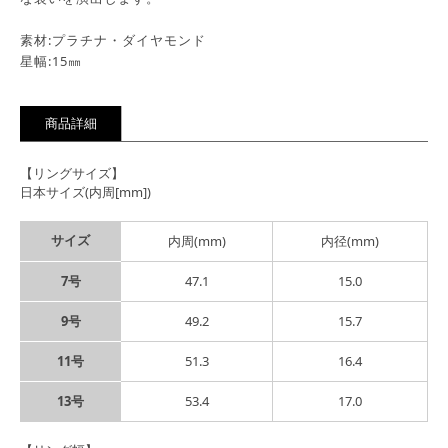
素材:プラチナ・ダイヤモンド
星幅:15㎜
商品詳細
【リングサイズ】
日本サイズ(内周[mm])
サイズ
内周(mm)
内径(mm)
7号
47.1
15.0
9号
49.2
15.7
11号
51.3
16.4
13号
53.4
17.0