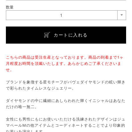
数量
1
カートに入れる
こちらの商品は受注生産となっております。商品の到着まで1ヶ
月程度お時間を頂戴いたします。あらかじめご了承くださいま
せ。
ブランドを象徴する星モチーフがパヴェダイヤモンドの眩い輝き
で彩られたタイムレスなジュエリー。
ダイヤモンドの中に繊細にあしらわれた輝くイニシャルはあなた
だけの唯一無二。
女性にも男性にもにお使いいただける洗練されたデザインはジュ
マペールMの他アイテムとコーディネートすることでより印象的
な装いを演出します。