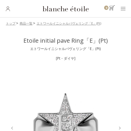
0
エトワールイニシャルパヴェリング「E」(Pt)
トップ
商品一覧
SKINCARE
Etoile initial pave Ring「E」(Pt)
スキンケア
エトワールイニシャルパヴェリング「E」(Pt)
BASE MAKEUP
ベースメイク
[Pt・ダイヤ]
POINT MAKEUP
ポイントメイク
BODY・
HAIR CARE
ボディ・ヘアケア
INNER CARE
インナーケア
TOOL
ツール