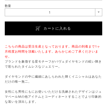
数量
1
カートに入れる
こちらの商品は受注生産となっております。商品の到着まで1ヶ
月程度お時間を頂戴いたします。あらかじめご了承くださいま
せ。
ブランドを象徴する星モチーフがパヴェダイヤモンドの眩い輝き
で彩られたタイムレスなジュエリー。
ダイヤモンドの中に繊細にあしらわれた輝くイニシャルはあなた
だけの唯一無二。
女性にも男性にもにお使いいただける洗練されたデザインはジュ
マペールMの他アイテムとコーディネートすることでより印象的
な装いを演出します。