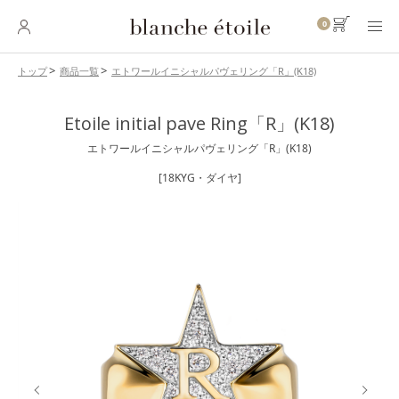
0
エトワールイニシャルパヴェリング「R」(K18)
トップ
商品一覧
SKINCARE
Etoile initial pave Ring「R」(K18)
スキンケア
エトワールイニシャルパヴェリング「R」(K18)
BASE MAKEUP
ベースメイク
[18KYG・ダイヤ]
POINT MAKEUP
ポイントメイク
BODY・
HAIR CARE
ボディ・ヘアケア
INNER CARE
インナーケア
TOOL
ツール