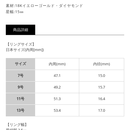
素材:18Kイエローゴールド・ダイヤモンド
星幅:15㎜
商品詳細
【リングサイズ】
日本サイズ(内周[mm])
サイズ
内周(mm)
内径(mm)
7号
47.1
15.0
9号
49.2
15.7
11号
51.3
16.4
13号
53.4
17.0
【リング幅】
最細部 3.5㎜