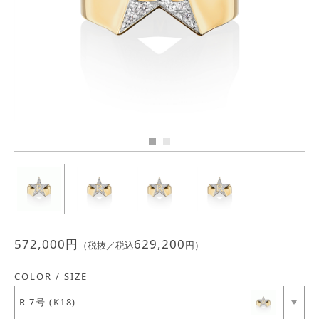
Previous
Next
JEWELRY
ジュエリー
PERFUME
香水
MEN'S SELECT
男性にもおすすめ
OTHER
その他
572,000
円
629,200
（税抜／税込
円）
COLOR / SIZE
R 7号 (K18)