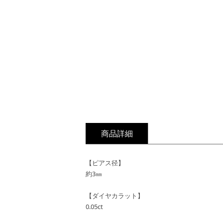
商品詳細
【ピアス径】
約3㎜
【ダイヤカラット】
0.05ct