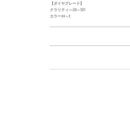
【ダイヤグレード】
クラリティ―:I3～SI1
カラー:H～I