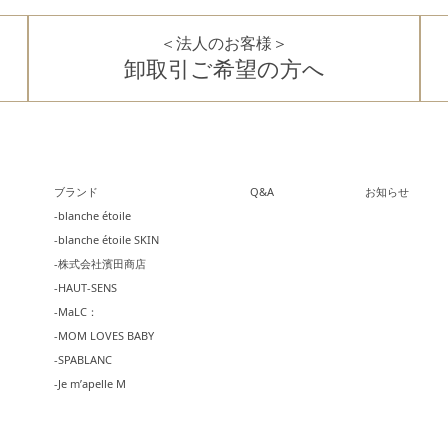
＜法人のお客様＞
卸取引ご希望の方へ
ブランド
Q&A
お知らせ
-blanche étoile
-blanche étoile SKIN
-株式会社濱田商店
-HAUT-SENS
-MaLC：
-MOM LOVES BABY
-SPABLANC
-Je m’apelle M