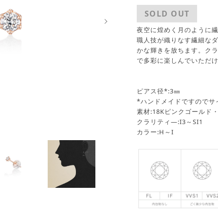
SOLD OUT
Next
夜空に煌めく月のように繊
職人技が織りなす繊細な
かな輝きを放ちます。ク
で多彩に楽しんでいただ
ピアス径*:3㎜
*ハンドメイドですのでサ
素材:18Kピンクゴールド
クラリティ―:I3～SI1
カラー:H～I