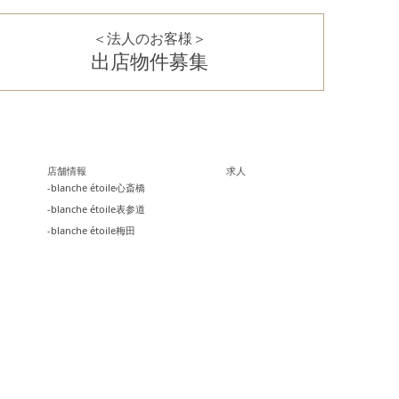
＜法人のお客様＞
出店物件募集
店舗情報
求人
-blanche étoile心斎橋
-blanche étoile表参道
-blanche étoile梅田