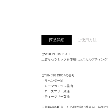
商品詳細
ご使用方法
◻︎SCULPTING PLATE
上質なセラミックを使用したスカルプティング
◻︎TUNING DROPの香り
・ラベンダー油
・ローマカミツレ花油
・ローズマリー葉油
・ティーツリー葉油
天然精油を配合した心地の良い香りが、特別な