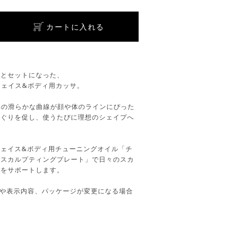
カートに入れる
」とセットになった、
のフェイス&ボディ用カッサ。
成形の滑らかな曲線が顔や体のラインにぴった
めぐりを促し、使うたびに理想のシェイプへ
。
ェイス&ボディ用チューニングオイル「チ
「スカルプティングプレート」で日々のスカ
トをサポートします。
分や表示内容、パッケージが変更になる場合