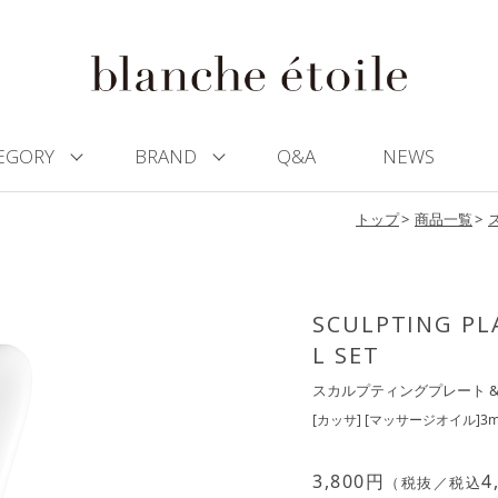
EGORY
BRAND
Q&A
NEWS
トップ
商品一覧
SCULPTING PL
L SET
スカルプティングプレート &
[カッサ] [マッサージオイル]3m
3,800
円
4
（税抜／税込