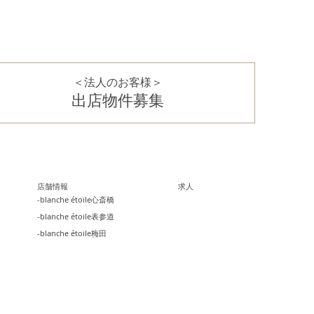
＜法人のお客様＞
出店物件募集
店舗情報
求人
-blanche étoile心斎橋
-blanche étoile表参道
-blanche étoile梅田