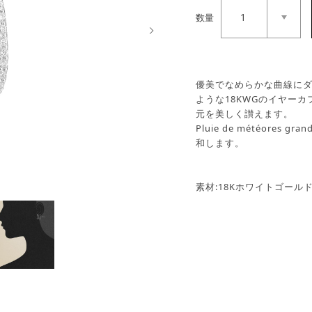
1
数量
Next
優美でなめらかな曲線に
ような18KWGのイヤー
元を美しく讃えます。
Pluie de météore
和します。
素材:18Kホワイトゴール