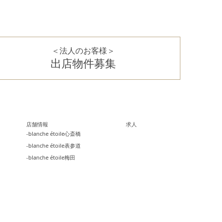
＜法人のお客様＞
出店物件募集
店舗情報
求人
-blanche étoile心斎橋
-blanche étoile表参道
-blanche étoile梅田