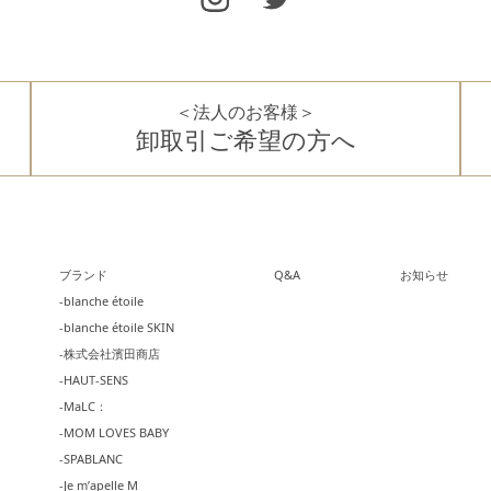
＜法人のお客様＞
卸取引ご希望の方へ
ブランド
Q&A
お知らせ
-blanche étoile
-blanche étoile SKIN
-株式会社濱田商店
-HAUT-SENS
-MaLC：
-MOM LOVES BABY
-SPABLANC
-Je m’apelle M