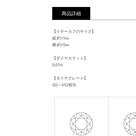
商品詳細
【イヤーカフのサイズ】
縦:約15㎜
横:約10㎜
【ダイヤカラット】
0.07ct
【ダイヤグレード】
SI2～VS2相当