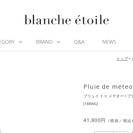
EGORY
BRAND
Q&A
NEWS
トップ
Pluie de meteo
プリュイ ドゥ メテオー / プ
[18KWG]
41,800
円
（税抜／税込