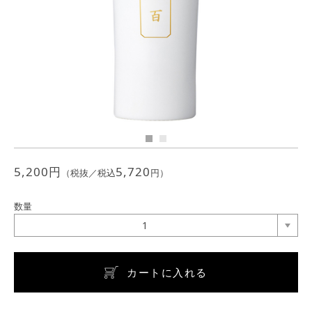
Previous
Next
JEWELRY
ジュエリー
PERFUME
香水
MEN'S SELECT
男性にもおすすめ
OTHER
その他
5,200
円
5,720
（税抜／税込
円）
数量
1
カートに入れる