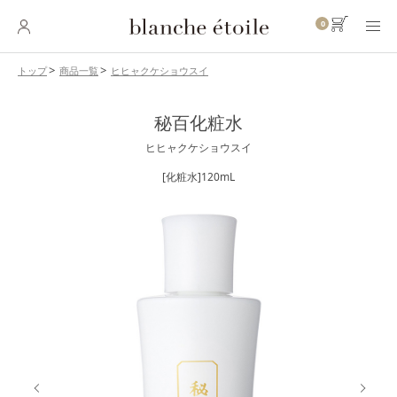
0
ヒヒャクケショウスイ
トップ
商品一覧
SKINCARE
秘百化粧水
スキンケア
ヒヒャクケショウスイ
BASE MAKEUP
ベースメイク
[化粧水]120mL
POINT MAKEUP
ポイントメイク
BODY・
HAIR CARE
ボディ・ヘアケア
INNER CARE
インナーケア
TOOL
ツール