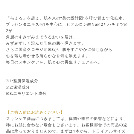
「与える」を超え、肌本来の“美の設計図”を呼び覚ます化粧水。
プラセンタエキス※1を中心に、ヒアルロン酸Na※2とハチミツ※
2が
角層のすみずみまでうるおいを届け、
みずみずしく澄んだ印象の肌へ導きます。
さらに国産クロモジ油※3が、肌をすこやかに保ちながら
心を落ち着かせる清らかな香気を添えます。
毎日のスキンケアを、肌と心の再生リチュアルへ。
※1:整肌保湿成分
※2:保湿成分
※3:エモリエント成分
【ご購入前にお読みください】
スキンケア商品につきましては、体調や季節の影響などにより、
稀にお肌に合わない場合もございます。お客様都合での商品の返
品は承っておりませんので、まずは1本から、トライアルサイズ