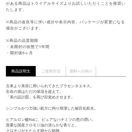
がある商品はトライアルサイズよりお試しいただくことを推奨い
たします。
※商品の改良等に伴い成分や表示内容、パッケージが変更になる
場合がございます。
※商品の品質期限
・未開封の状態で1年間
・開封後6ヶ月
商品説明文
ご使用方法
原料への拘り
古来より美容に用いられてきたプラセンタエキス。
生命の源はただの保湿を超えて、
「美の設計図」を再び目覚めさせます。
シンプルかつ力強い処方に拘り簡潔した秘百化粧水。
ヒアルロン酸Naに、ピュアなハチミツの恵の潤い。
貴重な国産クロモジ油の清らかな香りと、
クロモジがもたらす静かな鎮静。