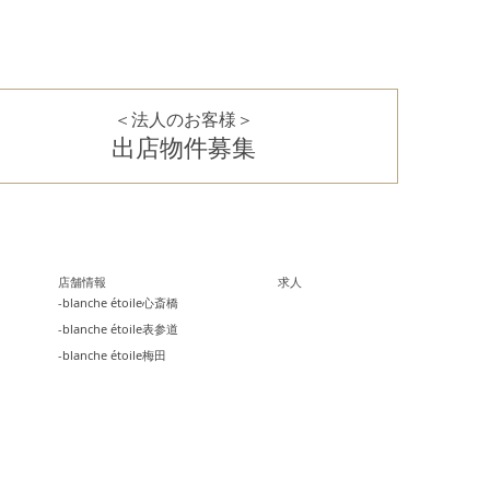
＜法人のお客様＞
出店物件募集
店舗情報
求人
-blanche étoile心斎橋
-blanche étoile表参道
-blanche étoile梅田