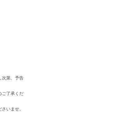
し次第、予告
めご了承くだ
ださいませ。