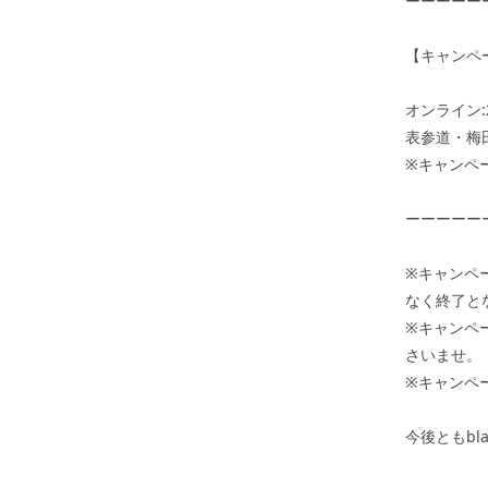
ーーーーー
【キャンペ
オンライン:2
表参道・梅田
※キャンペ
ーーーーー
※キャンペ
なく終了と
※キャンペ
さいませ。
※キャンペ
今後ともbl