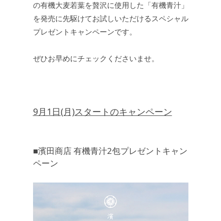
の有機大麦若葉を贅沢に使用した「有機青汁」
を発売に先駆けてお試しいただけるスペシャル
JEWELRY
ジュエリー
プレゼントキャンペーンです。
PERFUME
香水
ぜひお早めにチェックくださいませ。
MEN'S SELECT
男性にもおすすめ
9月1日(月)スタートのキャンペーン
OTHER
その他
■濱田商店 有機青汁2包プレゼントキャン
ペーン