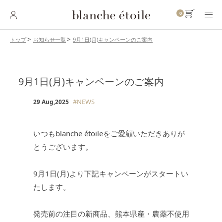
0
9月1日(月)キャンペーンのご案内
トップ
お知らせ一覧
SKINCARE
スキンケア
9月1日(月)キャンペーンのご案内
BASE MAKEUP
ベースメイク
#NEWS
29 Aug,2025
POINT MAKEUP
ポイントメイク
いつもblanche étoileをご愛顧いただきありが
とうございます。
BODY・
HAIR CARE
ボディ・ヘアケア
9月1日(月)より下記キャンペーンがスタートい
INNER CARE
たします。
インナーケア
発売前の注目の新商品、熊本県産・農薬不使用
TOOL
ツール