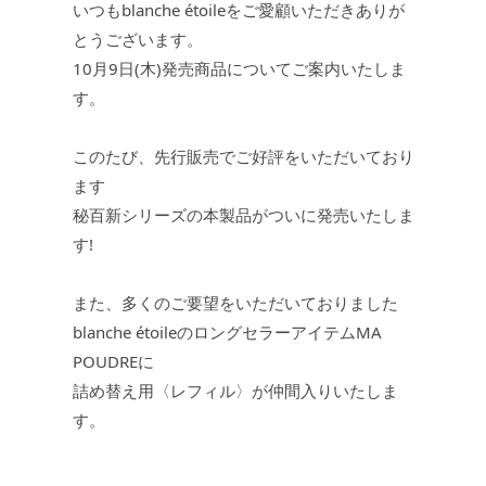
いつもblanche étoileをご愛顧いただきありが
とうございます。
JEWELRY
ジュエリー
10月9日(木)発売商品についてご案内いたしま
す。
PERFUME
香水
このたび、先行販売でご好評をいただいており
MEN'S SELECT
ます
男性にもおすすめ
秘百新シリーズの本製品がついに発売いたしま
す!
OTHER
その他
また、多くのご要望をいただいておりました
blanche étoileのロングセラーアイテムMA
POUDREに
詰め替え用〈レフィル〉が仲間入りいたしま
す。