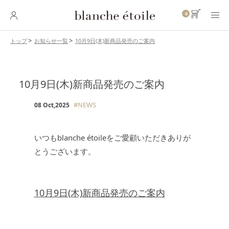
0
10月9日(木)新商品発売のご案内
トップ
お知らせ一覧
SKINCARE
スキンケア
10月9日(木)新商品発売のご案内
BASE MAKEUP
ベースメイク
#NEWS
08 Oct,2025
POINT MAKEUP
ポイントメイク
いつもblanche étoileをご愛顧いただきありが
とうございます。
BODY・
HAIR CARE
ボディ・ヘアケア
INNER CARE
10月9日(木)新商品発売のご案内
インナーケア
TOOL
ツール