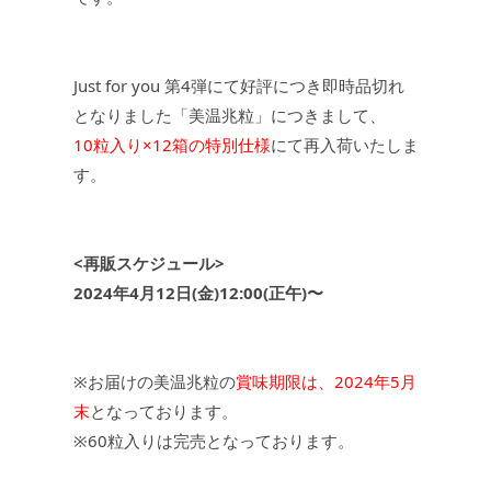
JEWELRY
ジュエリー
Just for you 第4弾にて好評につき即時品切れ
となりました「美温兆粒」につきまして、
PERFUME
香水
10粒入り×12箱の特別仕様
にて再入荷いたしま
す。
MEN'S SELECT
男性にもおすすめ
OTHER
その他
<再販スケジュール>
2024年4月12日(金)12:00(正午)〜
※お届けの美温兆粒の
賞味期限は、2024年5月
末
となっております。
※60粒入りは完売となっております。