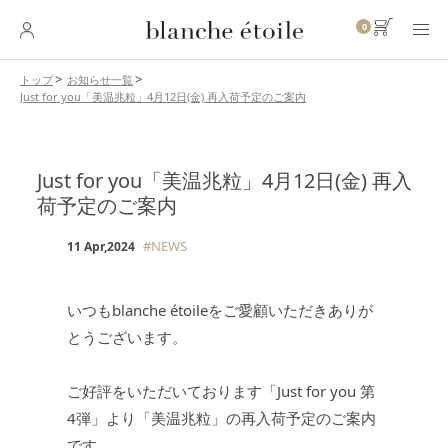
0
トップ
お知らせ一覧
Just for you「美温兆粒」4月12日(金) 再入荷予定のご案内
SKINCARE
スキンケア
Just for you「美温兆粒」4月12日(金) 再入
BASE MAKEUP
ベースメイク
荷予定のご案内
#NEWS
11 Apr,2024
POINT MAKEUP
ポイントメイク
いつもblanche étoileをご愛顧いただきありが
BODY・
HAIR CARE
ボディ・ヘアケア
とうございます。
INNER CARE
インナーケア
ご好評をいただいております「Just for you 第
4弾」より「美温兆粒」の再入荷予定のご案内
TOOL
ツール
です。