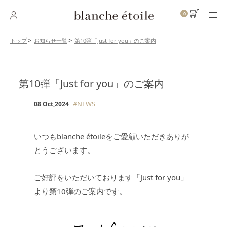
0
第10弾「Just for you」のご案内
トップ
お知らせ一覧
SKINCARE
スキンケア
第10弾「Just for you」のご案内
BASE MAKEUP
ベースメイク
#NEWS
08 Oct,2024
POINT MAKEUP
ポイントメイク
いつもblanche étoileをご愛顧いただきありが
とうございます。
BODY・
HAIR CARE
ボディ・ヘアケア
ご好評をいただいております「Just for you」
INNER CARE
より第10弾のご案内です。
インナーケア
TOOL
ツール