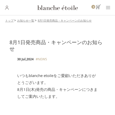
0
8月1日発売商品・キャンペーンのお知らせ
トップ
お知らせ一覧
SKINCARE
スキンケア
8月1日発売商品・キャンペーンのお知ら
せ
BASE MAKEUP
ベースメイク
#NEWS
30 Jul,2024
POINT MAKEUP
ポイントメイク
いつもblanche etoileをご愛顧いただきありが
BODY・
HAIR CARE
ボディ・ヘアケア
とうございます。
8月1日(木)発売の商品・キャンペーンにつきま
INNER CARE
してご案内いたします。
インナーケア
TOOL
ツール