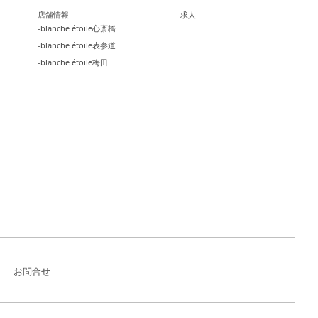
店舗情報
求人
-blanche étoile心斎橋
-blanche étoile表参道
-blanche étoile梅田
お問合せ