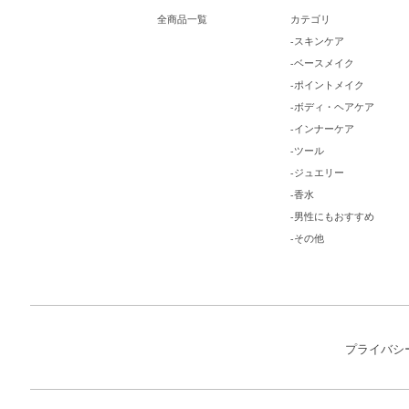
全商品一覧
カテゴリ
-スキンケア
-ベースメイク
-ポイントメイク
-ボディ・ヘアケア
-インナーケア
-ツール
-ジュエリー
-香水
-男性にもおすすめ
-その他
プライバシ