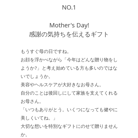
NO.1
JEWELRY
ジュエリー
Mother's Day!
感謝の気持ちを伝えるギフト
PERFUME
香水
もうすぐ母の日ですね。
MEN'S SELECT
男性にもおすすめ
お顔を浮かべながら「今年はどんな贈り物をし
ようか?」と考え始めている方も多いのではな
OTHER
その他
いでしょうか。
美容やヘルスケアが大好きなお母さん。
自分のことは後回しにして家族を支えてくれる
お母さん。
「いつもありがとう。いくつになっても健やに
美しくいてね。」
大切な想いを特別なギフトにのせて贈りません
か。