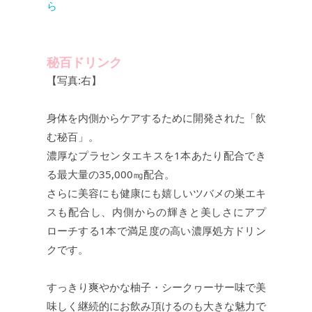
ら
秘百ドリンク
【写真:右】
身体を内側からケアするために開発された「飲
む秘百」。
濃厚なプラセンタエキスを1本あたり配合でき
る最大量の35,000㎎配合。
さらに美容にも健康にも嬉しいツバメの巣エキ
スも配合し、内側からの輝きと美しさにアプ
ローチする1本で満足度の高い濃厚処方ドリン
クです。
すっきり爽やかな柚子・シークヮーサー味で美
味しく継続的にお飲み頂けるのも大きな魅力で