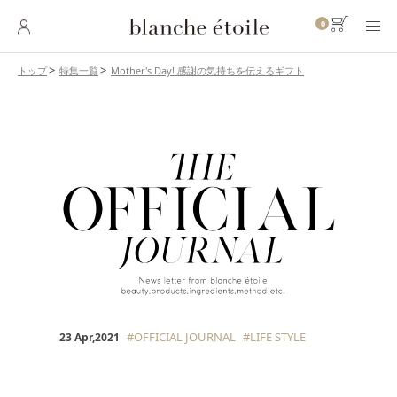
0
Mother's Day! 感謝の気持ちを伝えるギフト
トップ
特集一覧
SKINCARE
スキンケア
BASE MAKEUP
ベースメイク
POINT MAKEUP
ポイントメイク
BODY・
HAIR CARE
ボディ・ヘアケア
INNER CARE
インナーケア
#OFFICIAL JOURNAL
#LIFE STYLE
23 Apr,2021
TOOL
ツール