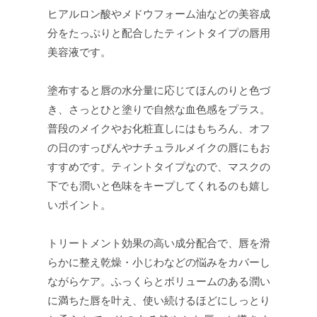
ヒアルロン酸やメドウフォーム油などの美容成
分をたっぷりと配合したティントタイプの唇用
美容液です。
塗布すると唇の水分量に応じてほんのりと色づ
き、さっとひと塗りで自然な血色感をプラス。
普段のメイクやお化粧直しにはもちろん、オフ
の日のすっぴんやナチュラルメイクの唇にもお
すすめです。ティントタイプなので、マスクの
下でも潤いと色味をキープしてくれるのも嬉し
いポイント。
トリートメント効果の高い成分配合で、唇を滑
らかに整え乾燥・小じわなどの悩みをカバーし
ながらケア。ふっくらとボリュームのある潤い
に満ちた唇を叶え、使い続けるほどにしっとり