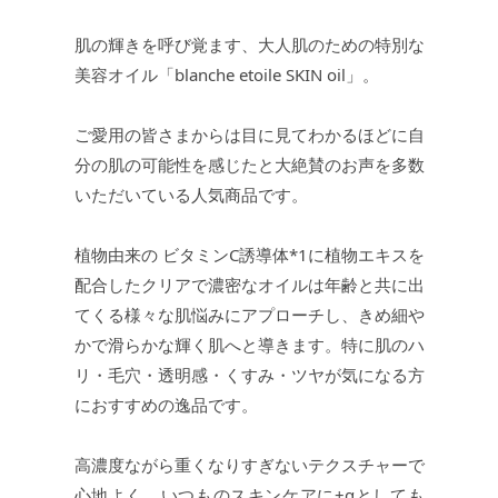
肌の輝きを呼び覚ます、大人肌のための特別な
美容オイル「blanche etoile SKIN oil」。
ご愛用の皆さまからは目に見てわかるほどに自
分の肌の可能性を感じたと大絶賛のお声を多数
いただいている人気商品です。
植物由来の ビタミンC誘導体*1に植物エキスを
配合したクリアで濃密なオイルは年齢と共に出
てくる様々な肌悩みにアプローチし、きめ細や
かで滑らかな輝く肌へと導きます。特に肌のハ
リ・毛穴・透明感・くすみ・ツヤが気になる方
におすすめの逸品です。
高濃度ながら重くなりすぎないテクスチャーで
心地よく、いつものスキンケアに+αとしても