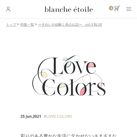
0
ーきれいを紐解く色のお話ー vol.3 BLUE
トップ
特集一覧
SKINCARE
スキンケア
BASE MAKEUP
ベースメイク
POINT MAKEUP
ポイントメイク
BODY・
HAIR CARE
ボディ・ヘアケア
INNER CARE
インナーケア
#LOVE COLORS
25 Jun,2021
TOOL
ツール
彩りのある豊かな生活に欠かせないさまざまな