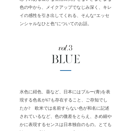
色の中から、メイクアップでなじみ深く、キレ
JEWELRY
ジュエリー
イの感性を引き出してくれる、そんな“エッセ
ンシャルなひと色”についてのお話。
PERFUME
香水
MEN'S SELECT
男性にもおすすめ
OTHER
その他
水色に紺色、葵など、日本にはブルー(青)を表
現する色名が67も存在すること、ご存知でし
たか? 欧米では名前すらない色が和名に記述
されているなど、色の微差をとらえ、きめ細や
かに表現するセンスは日本独自のもの。とても