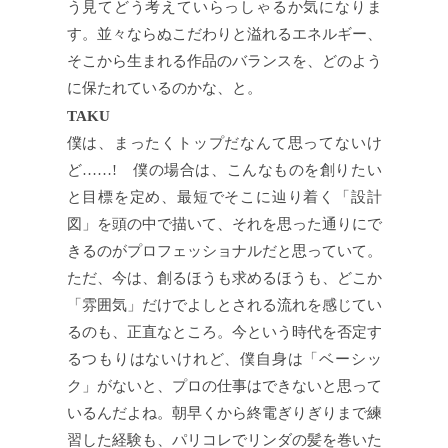
う見てどう考えていらっしゃるか気になりま
す。並々ならぬこだわりと溢れるエネルギー、
そこから生まれる作品のバランスを、どのよう
に保たれているのかな、と。
TAKU
僕は、まったくトップだなんて思ってないけ
ど……! 僕の場合は、こんなものを創りたい
と目標を定め、最短でそこに辿り着く「設計
図」を頭の中で描いて、それを思った通りにで
きるのがプロフェッショナルだと思っていて。
ただ、今は、創るほうも求めるほうも、どこか
「雰囲気」だけでよしとされる流れを感じてい
るのも、正直なところ。今という時代を否定す
るつもりはないけれど、僕自身は「ベーシッ
ク」がないと、プロの仕事はできないと思って
いるんだよね。朝早くから終電ぎりぎりまで練
習した経験も、パリコレでリンダの髪を巻いた