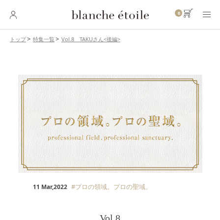
0
Vol.8 TAKUさん<後編>
トップ
特集一覧
SKINCARE
スキンケア
BASE MAKEUP
ベースメイク
POINT MAKEUP
ポイントメイク
BODY・
HAIR CARE
ボディ・ヘアケア
INNER CARE
インナーケア
#プロの領域。プロの聖域。
11 Mar,2022
TOOL
ツール
Vol.8