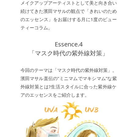
メイクアップアーティストとして美と向き合い
続けてきた濱田マサルの観点で「きれいのため
JEWELRY
ジュエリー
のエッセンス」をお届けする月に1度のビュー
ティーコラム。
PERFUME
香水
Essence.4
「マスク時代の紫外線対策」
MEN'S SELECT
男性にもおすすめ
今回のテーマは「マスク時代の紫外線対策」。
OTHER
その他
濱田マサル直伝の‟ミニマムでマキシマム”な紫
外線対策とは?生活スタイルに合った紫外線ケ
アのエッセンスをご紹介します。