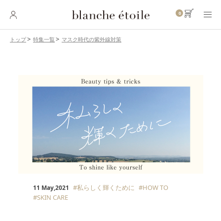
0
マスク時代の紫外線対策
トップ
特集一覧
SKINCARE
スキンケア
BASE MAKEUP
ベースメイク
POINT MAKEUP
ポイントメイク
BODY・
HAIR CARE
ボディ・ヘアケア
INNER CARE
インナーケア
#私らしく輝くために
#HOW TO
11 May,2021
#SKIN CARE
TOOL
ツール