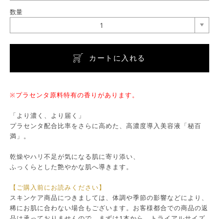
数量
1
カートに入れる
※プラセンタ原料特有の香りがあります。
「より濃く、より届く」
プラセンタ配合比率をさらに高めた、高濃度導入美容液「秘百
満」。
乾燥やハリ不足が気になる肌に寄り添い、
ふっくらとした艶やかな肌へ導きます。
【ご購入前にお読みください】
スキンケア商品につきましては、体調や季節の影響などにより、
稀にお肌に合わない場合もございます。お客様都合での商品の返
品は承っておりませんので、まずは1本から、トライアルサイズ