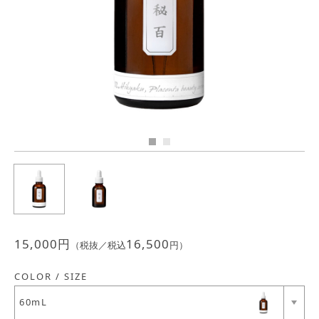
Previous
Next
JEWELRY
ジュエリー
PERFUME
香水
MEN'S SELECT
男性にもおすすめ
OTHER
その他
15,000
円
16,500
（税抜／税込
円）
COLOR / SIZE
60mL