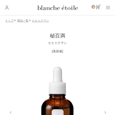
0
ヒヒャクマン
トップ
商品一覧
SKINCARE
秘百満
スキンケア
ヒヒャクマン
BASE MAKEUP
ベースメイク
[美容液]
POINT MAKEUP
ポイントメイク
BODY・
HAIR CARE
ボディ・ヘアケア
INNER CARE
インナーケア
TOOL
ツール