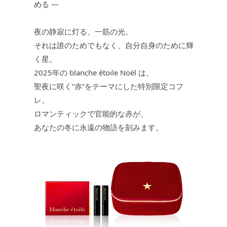
める ―
JEWELRY
ジュエリー
夜の静寂に灯る、一筋の光。
それは誰のためでもなく、自分自身のために輝
PERFUME
香水
く星。
2025年の blanche étoile Noël は、
聖夜に咲く“赤”をテーマにした特別限定コフ
MEN'S SELECT
男性にもおすすめ
レ。
ロマンティックで官能的な赤が、
OTHER
その他
あなたの冬に永遠の物語を刻みます。