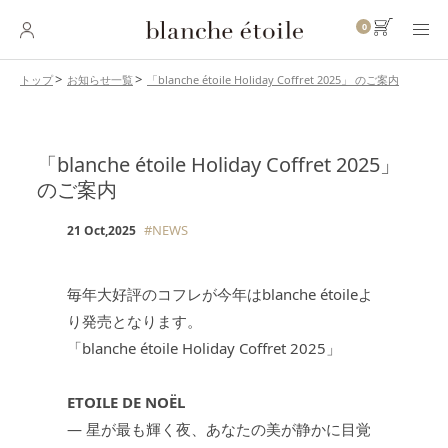
0
「blanche étoile Holiday Coffret 2025」 のご案内
トップ
お知らせ一覧
SKINCARE
スキンケア
「blanche étoile Holiday Coffret 2025」
のご案内
BASE MAKEUP
ベースメイク
#NEWS
21 Oct,2025
POINT MAKEUP
ポイントメイク
毎年大好評のコフレが今年はblanche étoileよ
BODY・
HAIR CARE
ボディ・ヘアケア
り発売となります。
「blanche étoile Holiday Coffret 2025」
INNER CARE
インナーケア
ETOILE DE NOËL
― 星が最も輝く夜、あなたの美が静かに目覚
TOOL
ツール