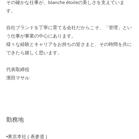
その確かな仕事が、blanche étoileの美しさを支えていま
す。
JEWELRY
ジュエリー
自社ブランドを丁寧に育てる会社だからこそ、「管理」とい
PERFUME
う仕事が事業の中心にあります。
香水
様々な経験とキャリアをお持ちの皆さまと、その時間を共に
できたら嬉しく思います。
MEN'S SELECT
男性にもおすすめ
代表取締役
OTHER
その他
濱田マサル
勤務地
▪︎東京本社 ( 表参道 )