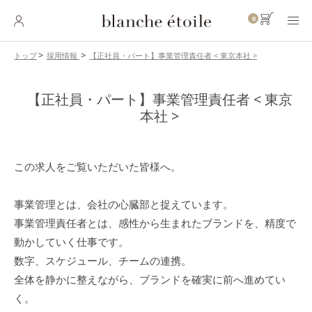
0
【正社員・パート】事業管理責任者 < 東京本社 >
トップ
採用情報
SKINCARE
スキンケア
【正社員・パート】事業管理責任者 < 東京
本社 >
BASE MAKEUP
ベースメイク
この求人をご覧いただいた皆様へ。
POINT MAKEUP
ポイントメイク
事業管理とは、会社の心臓部と捉えています。
BODY・
HAIR CARE
ボディ・ヘアケア
事業管理責任者とは、感性から生まれたブランドを、精度で
動かしていく仕事です。
数字、スケジュール、チームの連携。
INNER CARE
インナーケア
全体を静かに整えながら、ブランドを確実に前へ進めてい
く。
TOOL
ツール