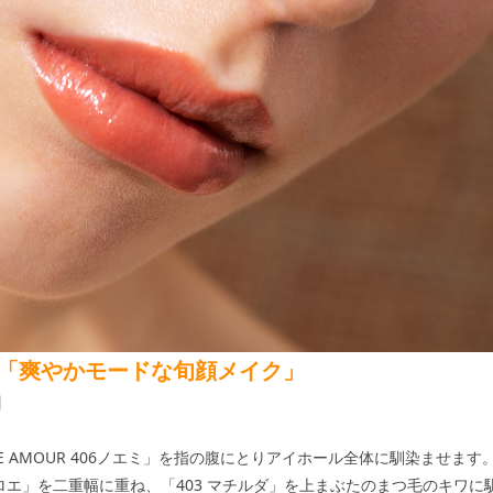
E2 「爽やかモードな旬顔メイク」
】
BRE AMOUR 406ノエミ」を指の腹にとりアイホール全体に馴染ませます
5クロエ」を二重幅に重ね、「403 マチルダ」を上まぶたのまつ毛のキワ