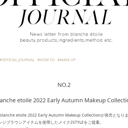
#OFFICIAL JOURNAL
#HOW TO
#MAKE UP
NO.2
lanche etoile 2022 Early Autumn Makeup Collecti
lanche etoile 2022 Early Autumn Makeup Collectionが発売とな
ンジブラウンアイテムを使用したメイク2STYLEをご提案。