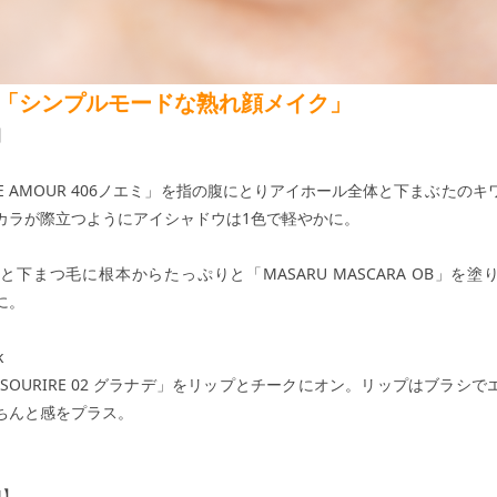
E1 「シンプルモードな熟れ顔メイク」
】
BRE AMOUR 406ノエミ」を指の腹にとりアイホール全体と下まぶたの
カラが際立つようにアイシャドウは1色で軽やかに。
毛と下まつ毛に根本からたっぷりと「MASARU MASCARA OB」を
に。
k
INT SOURIRE 02 グラナデ」をリップとチークにオン。リップはブラシ
ちんと感をプラス。
M】