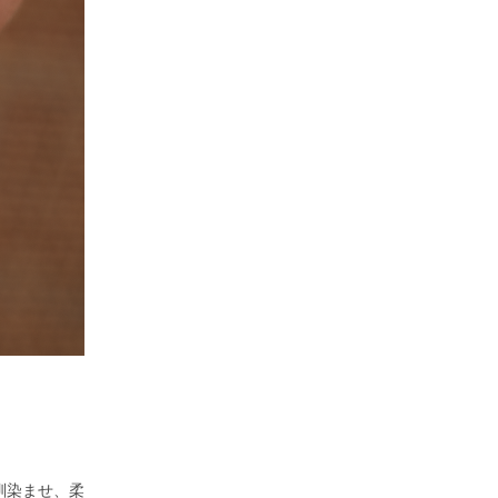
。
に馴染ませ、柔