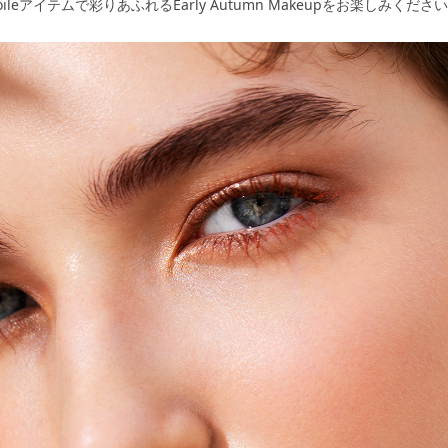
 etoileアイテムで彩りあふれるEarly Autumn Makeupをお楽しみくださ