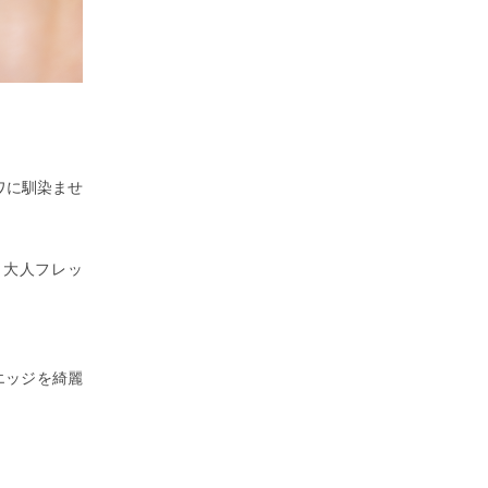
キワに馴染ませ
塗り大人フレッ
でエッジを綺麗