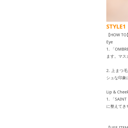
STYL
【HOW TO
Eye
1. 「OM
ます。マス
2. 上まつ
シュな印象
Lip & Chee
1. 「SA
に整えてき
【USE ITE