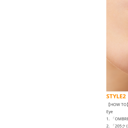
STYL
【HOW TO
Eye
1. 「OM
2. 「20