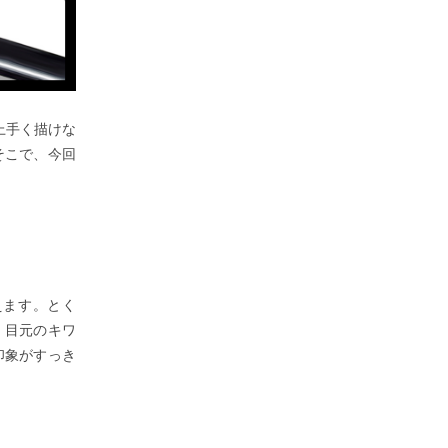
上手く描けな
そこで、今回
えます。とく
、目元のキワ
印象がすっき