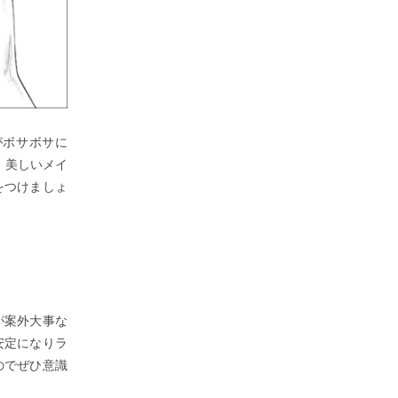
がボサボサに
。美しいメイ
をつけましょ
が案外大事な
安定になりラ
のでぜひ意識