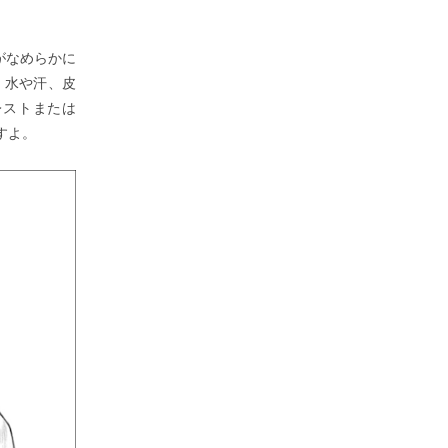
がなめらかに
、水や汗、皮
レストまたは
すよ。