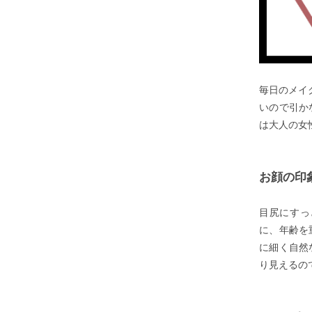
毎日のメイ
いので引か
は大人の女
お顔の印
目尻にすっ
に、年齢を
に細く自然
り見えるの