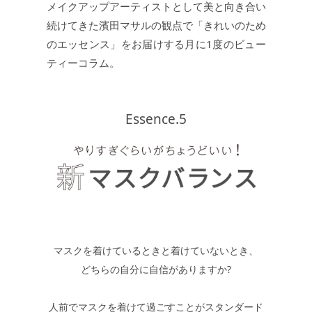
メイクアップアーティストとして美と向き合い
続けてきた濱田マサルの観点で「きれいのため
JEWELRY
ジュエリー
のエッセンス」をお届けする月に1度のビュー
ティーコラム。
PERFUME
香水
Essence.5
MEN'S SELECT
男性にもおすすめ
OTHER
その他
マスクを着けているときと着けていないとき、
どちらの自分に自信がありますか?
人前でマスクを着けて過ごすことがスタンダード