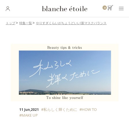
0
やりすぎくらいがちょうどいい!新マスクバランス
トップ
特集一覧
SKINCARE
スキンケア
BASE MAKEUP
ベースメイク
POINT MAKEUP
ポイントメイク
BODY・
HAIR CARE
ボディ・ヘアケア
INNER CARE
インナーケア
#私らしく輝くために
#HOW TO
11 Jun,2021
#MAKE UP
TOOL
ツール